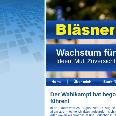
Wachstum für
Ideen, Mut, Zuversicht
Home
Über mich
Stark 
Der Wahlkampf hat bego
führen!
In der Nacht vom 25. August zum 26. August
allem aber möchte ich dazu aufzurufen, sich 
oder wollen wir Wachstum und Fortschritt i