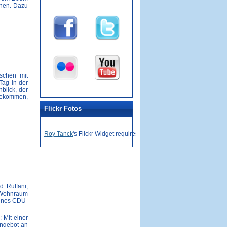
ehen. Dazu
schen mit
Tag in der
blick, der
 bekommen,
Flickr Fotos
Roy Tanck
's Flickr Widget requires Flash Player 9 or better.
d Ruffani,
h Wohnraum
eines CDU-
 Mit einer
Angebot an