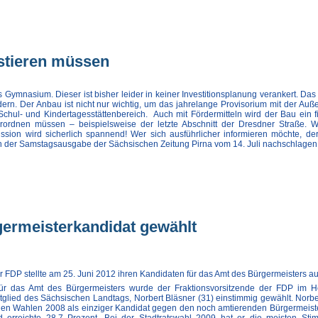
stieren müssen
s Gymnasium. Dieser ist bisher leider in keiner Investitionsplanung verankert. Da
n. Der Anbau ist nicht nur wichtig, um das jahrelange Provisorium mit der Auße
chul- und Kindertagesstättenbereich. Auch mit Fördermitteln wird der Bau ein fi
rordnen müssen – beispielsweise der letzte Abschnitt der Dresdner Straße. 
ssion wird sicherlich spannend! Wer sich ausführlicher informieren möchte, de
n der Samstagsausgabe der Sächsischen Zeitung Pirna vom 14. Juli nachschlagen
germeisterkandidat gewählt
 FDP stellte am 25. Juni 2012 ihren Kandidaten für das Amt des Bürgermeisters au
für das Amt des Bürgermeisters wurde der Fraktionsvorsitzende der FDP im 
itglied des Sächsischen Landtags, Norbert Bläsner (31) einstimmig gewählt. Norbe
u den Wahlen 2008 als einziger Kandidat gegen den noch amtierenden Bürgermeist