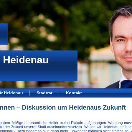
 Heidenau
für Heidenau
Stadtrat
Kontakt
nnen – Diskussion um Heidenaus Zukunft
 haben fleißige ehrenamtliche Helfer meine Plakate aufgehangen. Werbung muss
mit der Zukunft unserer Stadt auseinanderzusetzen. Wollen wir Heidenau einfach
n Heidenau? Dazu bedarf es Mut, denn mehr Einwohner kommen nicht einfach so