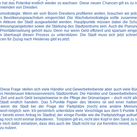
u hat das Potential endlich wieder zu wachsen. Diese neuen Chancen gilt es zu n
gemeinden von Dresden.
stumsstrategie. Wenn wir vom Boom Dresdens profitieren wollen, brauchen wir je
es Bevölkerungswachstum eingerichtet. Die Wachstumsstrategie sollte zusamm
n Akteure der Stadt ausgearbeitet werden. Hauptpunkte müssen dabei die Sch
reuungsangeboten sowie die Stärkung des Stadtzentrums sein. Auch die Planung
 Prioritätensetzung gehört dazu. Denn nur wenn Geld effizient und sparsam einges
m überhaupt diesen Prozess zu unterstützen. Die Stadt muss sich jetzt schnel
n für Zuzug nach Heidenau gibt es jetzt.
iese Frage stellen sich viele Händler und Gewerbetreibende aber auch viele Bür
n des Heidenauer Interessenvereins Stadtzentrum. Die Händler und Gewerbetreibe
 Zeit und auch Geld beispielsweise in die Pflege der Grünanlagen – doch nicht al
tadt endlich handeln. Das 5-Punkte Papier des Vereins ist seit einer halbe
h wenn die Stadt bei der Frage der Parkplätze (noch) eine andere Meinun
ntwort möglich sein. Ich persönlich unterstütze viele Vorschläge aus dem 5-Punkte 
r bereits einen Antrag im Stadtrat, der einige Punkte wie die Parkplatzfrage aufn
rag noch nicht einmal diskutieren. Trotzdem gilt es, nicht den Kopf in den Sand zu 
e mich dafür einsetzen, dass dies auch die Stadt nicht nur zur Kenntnis nimmt, so
 zu nutzen.