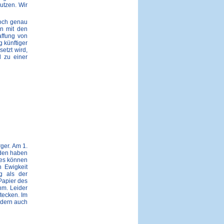
utzen. Wir
doch genau
en mit den
affung von
 künftiger
etzt wird,
l zu einer
ger. Am 1.
nden haben
les können
n Ewigkeit
g als der
Papier des
ahm. Leider
stecken. Im
ndern auch