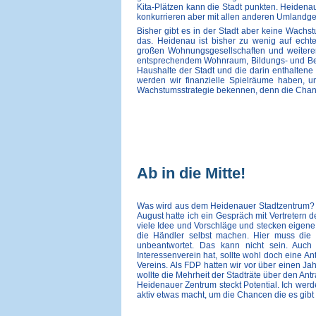
Kita-Plätzen kann die Stadt punkten. Heidena
konkurrieren aber mit allen anderen Umland
Bisher gibt es in der Stadt aber keine Wach
das. Heidenau ist bisher zu wenig auf echt
großen Wohnungsgesellschaften und weitere
entsprechendem Wohnraum, Bildungs- und Bet
Haushalte der Stadt und die darin enthaltene
werden wir finanzielle Spielräume haben, u
Wachstumsstrategie bekennen, denn die Chance
Ab in die Mitte!
Was wird aus dem Heidenauer Stadtzentrum? D
August hatte ich ein Gespräch mit Vertreter
viele Idee und Vorschläge und stecken eigene
die Händler selbst machen. Hier muss die S
unbeantwortet. Das kann nicht sein. Auc
Interessenverein hat, sollte wohl doch eine A
Vereins. Als FDP hatten wir vor über einen Jah
wollte die Mehrheit der Stadträte über den Ant
Heidenauer Zentrum steckt Potential. Ich werd
aktiv etwas macht, um die Chancen die es gibt