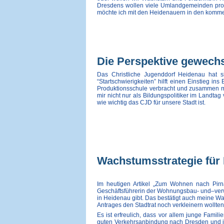
Dresdens wollen viele Umlandgemeinden prof
möchte ich mit den Heidenauern in den kom
Die Perspektive gewechs
Das Christliche Jugenddorf Heidenau hat 
“Startschwierigkeiten” hilft einen Einstieg i
Produktionsschule verbracht und zusammen mit
mir nicht nur als Bildungspolitiker im Landta
wie wichtig das CJD für unsere Stadt ist.
Wachstumsstrategie für 
Im heutigen Artikel „Zum Wohnen nach Pirna
Geschäftsführerin der Wohnungsbau- und–ve
in Heidenau gibt. Das bestätigt auch meine 
Antrages den Stadtrat noch verkleinern wollten
Es ist erfreulich, dass vor allem junge Famil
guten Verkehrsanbindung nach Dresden und i