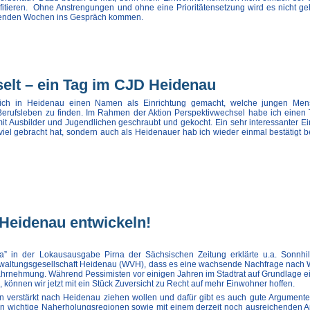
itieren. Ohne Anstrengungen und ohne eine Prioritätensetzung wird es nicht g
menden Wochen ins Gespräch kommen.
elt – ein Tag im CJD Heidenau
sich in Heidenau einen Namen als Einrichtung gemacht, welche jungen Men
ns Berufsleben zu finden. Im Rahmen der Aktion Perspektivwechsel habe ich einen 
 Ausbilder und Jugendlichen geschraubt und gekocht. Ein sehr interessanter Ein
g viel gebracht hat, sondern auch als Heidenauer hab ich wieder einmal bestätigt
Heidenau entwickeln!
” in der Lokausausgabe Pirna der Sächsischen Zeitung erklärte u.a. Sonnhil
rwaltungsgesellschaft Heidenau (WVH), dass es eine wachsende Nachfrage nac
Wahrnehmung. Während Pessimisten vor einigen Jahren im Stadtrat auf Grundlage 
, können wir jetzt mit ein Stück Zuversicht zu Recht auf mehr Einwohner hoffen.
ien verstärkt nach Heidenau ziehen wollen und dafür gibt es auch gute Argumente:
n wichtige Naherholungsregionen sowie mit einem derzeit noch ausreichenden 