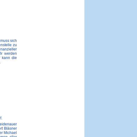
s muss sich
nstelle zu
nanzieller
Wir werden
r kann die
.
f.
Heidenauer
rt Bläsner
er Michael