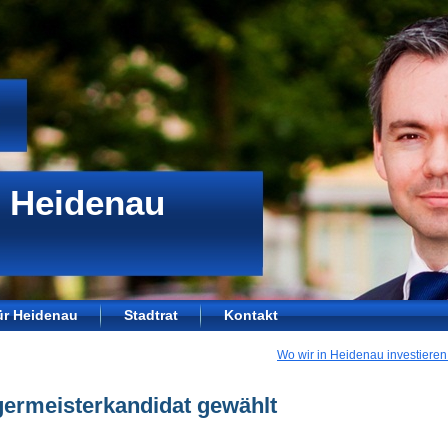
 Heidenau
für Heidenau
Stadtrat
Kontakt
Wo wir in Heidenau investiere
germeisterkandidat gewählt