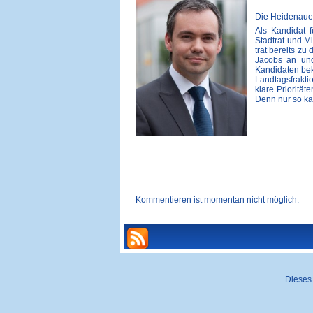
Die Heidenauer
Als Kandidat 
Stadtrat und M
trat bereits z
Jacobs an und
Kandidaten bek
Landtagsfrakti
klare Prioritä
Denn nur so ka
Kommentieren ist momentan nicht möglich.
Dieses