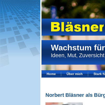
Wachstum für
Ideen, Mut, Zuversicht
Home
Über mich
Stark 
Norbert Bläsner als Bür