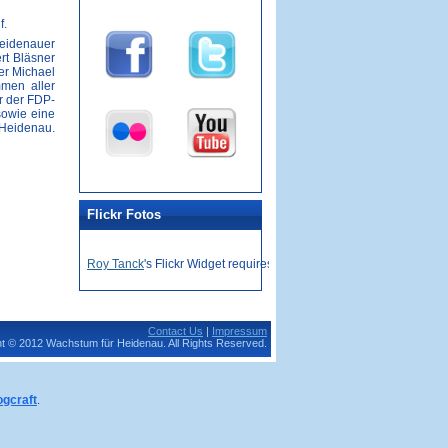
f.
Heidenauer
rt Bläsner
er Michael
mmen aller
r der FDP-
sowie eine
 Heidenau.
Flickr Fotos
Roy Tanck
's Flickr Widget requires Flash Player 9 or better.
Contact Us
|
Impressum
t © 2012 Wachstum für Heidenau. All Rights Reserved.
ogcraft
.