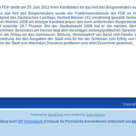
 FDP stellte am 25. Juni 2012 ihren Kandidaten für das Amt des Bürgermeisters au
für das Amt des Bürgermeisters wurde der Fraktionsvorsitzende der FDP im 
itglied des Sächsischen Landtags, Norbert Bläsner (31) einstimmig gewählt. Norbe
u den Wahlen 2008 als einziger Kandidat gegen den noch amtierenden Bürgermeist
 erreichte 28,7 Prozent. Bei der Stadtratswahl 2009 hat er die meisten Sti
ommen. Besonders am Herzen liegt dem derzeitigen bildungspolitischen Spreche
on der Anbau an das Gymnasium. Bildung, Vereinbarkeit von Beruf und Familie 
tensetzung bei den Ausgaben der Stadt sind für ihn der Schlüssel zum Erfolg von
nn die Stadt vom Wachstum Dresdens profitieren und selbt Einwohner gewinnen.
Copyrigh
Powered by
WordPress
and created by
Sven Gärtner
.
 Blog nutzt
WP Permalauts
(Umlaute für Permalinks konvertieren) entwickelt von
bl