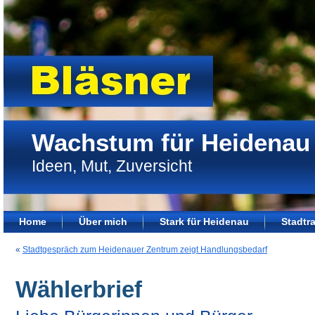
Wachstum für Heidenau
Ideen, Mut, Zuversicht
Home
Über mich
Stark für Heidenau
Stadtra
«
Stadtgespräch zum Heidenauer Zentrum zeigt Handlungsbedarf
Wählerbrief